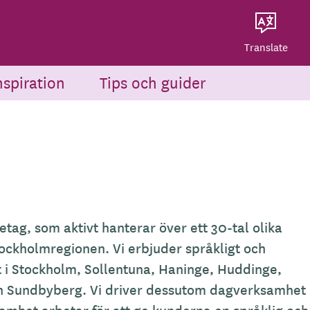
Dela på Twitter
Powered by
Translate
Dela via e-post
Translate
nspiration
Tips och guider
etag, som aktivt hanterar över ett 30-tal olika
ockholmregionen. Vi erbjuder språkligt och
t i Stockholm, Sollentuna, Haninge, Huddinge,
och Sundbyberg. Vi driver dessutom dagverksamhet 