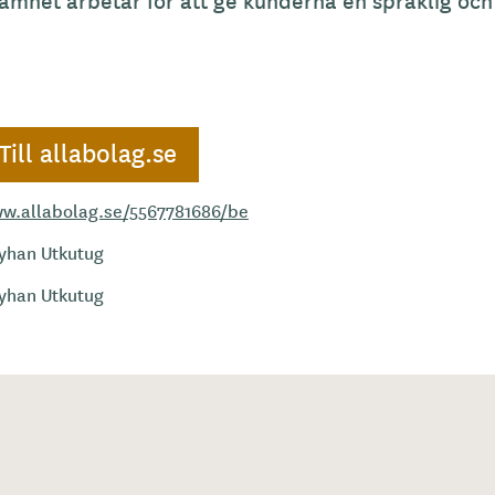
amhet arbetar för att ge kunderna en språklig och
Till allabolag.se
w.allabolag.se/5567781686/be
yhan Utkutug
yhan Utkutug