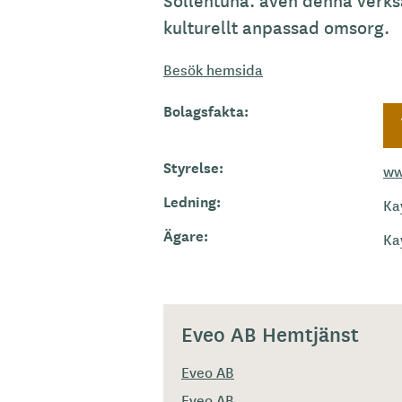
Sollentuna. även denna verks
kulturellt anpassad omsorg.
Besök hemsida
Bolagsfakta:
Styrelse:
ww
Ledning:
Ka
Ägare:
Ka
Eveo AB Hemtjänst
Eveo AB
Eveo AB