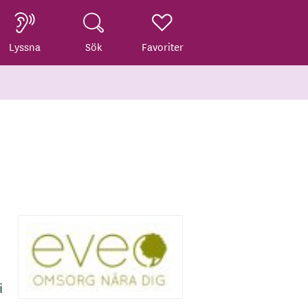
Lyssna
Sök
Favoriter
i