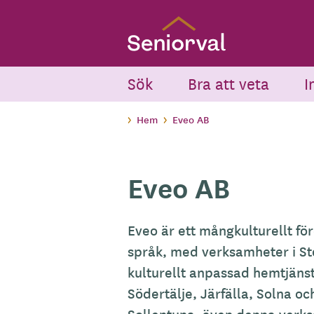
Skip
to
main
content
Sök
Bra att veta
I
Hem
Eveo AB
Eveo AB
Eveo är ett mångkulturellt för
språk, med verksamheter i St
kulturellt anpassad hemtjäns
Södertälje, Järfälla, Solna 