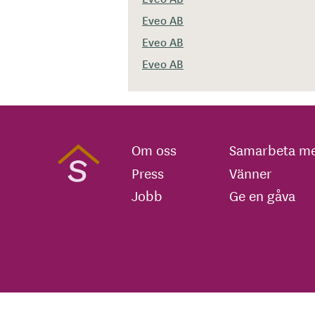
Eveo AB
Eveo AB
Eveo AB
Om oss
Samarbeta me
Press
Vänner
Jobb
Ge en gåva