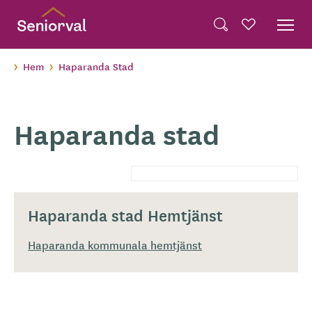
Skip
Dela på Twitter
to
Powered by
Translate
Sök
Favoriter
main
Dela via e-post
content
Hem
Haparanda Stad
Haparanda stad
Haparanda stad Hemtjänst
Haparanda kommunala hemtjänst