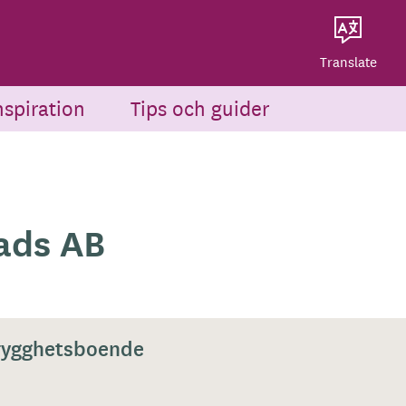
Dela på Twitter
Powered by
Translate
Dela via e-post
Translate
nspiration
Tips och guider
ads AB
rygghetsboende