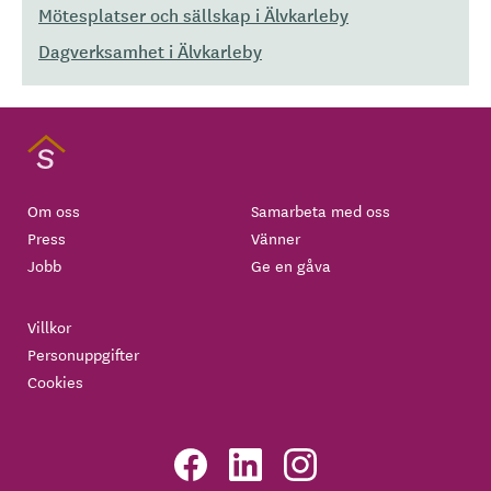
Mötesplatser och sällskap i Älvkarleby
Dagverksamhet i Älvkarleby
Om oss
Samarbeta med oss
Press
Vänner
Jobb
Ge en gåva
Villkor
Personuppgifter
Cookies