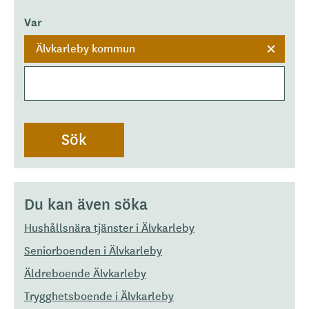
Var
Älvkarleby kommun
Du kan även söka
Hushållsnära tjänster i Älvkarleby
Seniorboenden i Älvkarleby
Äldreboende Älvkarleby
Trygghetsboende i Älvkarleby