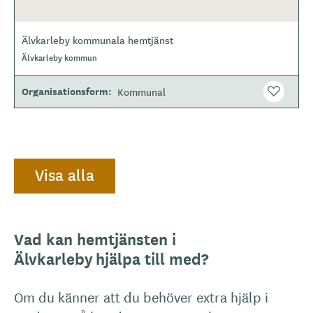
Älvkarleby kommunala hemtjänst
O
Älvkarleby kommun
m
r
å
Organisationsform
Kommunal
d
e
Visa alla
Vad kan hemtjänsten i
Älvkarleby hjälpa till med?
Om du känner att du behöver extra hjälp i