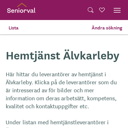
Skip
Dela på Twitter
to
Powered by
Translate
Sök
Favoriter
main
Dela via e-post
content
Lista
Ändra sökning
Hem
Hemtjänst
Älvkarleby
Hemtjänst Älvkarleby
Här hittar du leverantörer av hemtjänst i
Älvkarleby. Klicka på de leverantörer som du
är intresserad av för bilder och mer
information om deras arbetsätt, kompetens,
kvalitet och kontaktuppgifter etc.
Under listan med hemtjänstleverantörer i