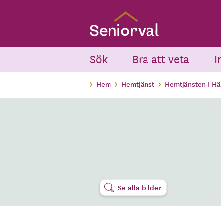
Skip
to
main
content
Sök
Bra att veta
I
Hem
Hemtjänst
Hemtjänsten I H
Se alla bilder