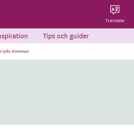
Dela på Twitter
Dela via e-post
Translate
nspiration
Tips och guider
ärryda Kommun