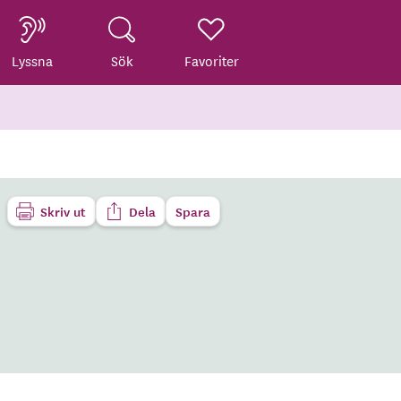
Lyssna
Sök
Favoriter
Skriv ut
Dela
Spara