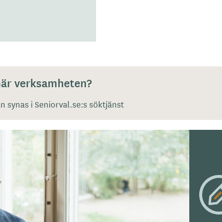
 här verksamheten?
 synas i Seniorval.se:s söktjänst