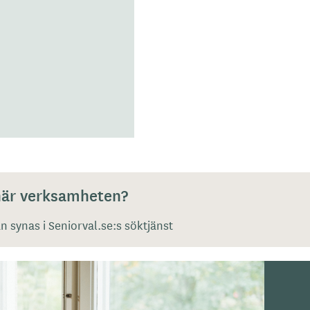
 här verksamheten?
 synas i Seniorval.se:s söktjänst