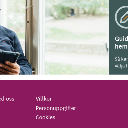
Guid
hem
Så kan
välja
d oss
Villkor
Personuppgifter
Cookies