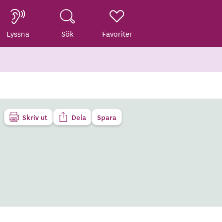
Lyssna
Sök
Favoriter
Skriv ut
Dela
Spara