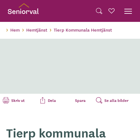
Skip
Dela på Twitter
to
Powered by
Translate
Sök
Favoriter
main
Dela via e-post
content
Hem
Hemtjänst
Tierp Kommunala Hemtjänst
Skriv ut
Dela
Spara
Se alla bilder
Tierp kommunala