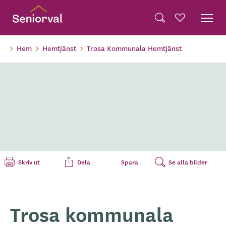
Skip
Dela på Twitter
to
Powered by
Translate
Sök
Favoriter
main
Dela via e-post
content
Hem
Hemtjänst
Trosa Kommunala Hemtjänst
Skriv ut
Dela
Spara
Se alla bilder
Trosa kommunala