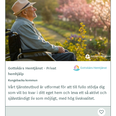
B
i
l
d
e
r
Gottskärs Hemtjänst - Privat
L
hemhjälp
o
g
Kungsbacka kommun
o
Vårt tjänsteutbud är utformat för att till fullo stödja dig
t
som vill bo kvar i ditt eget hem och leva ett så aktivt och
y
självständigt liv som möjligt, med hög livskvalitet.
p
e