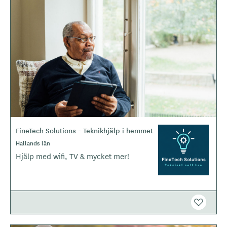
B
i
l
d
e
r
FineTech Solutions - Teknikhjälp i hemmet
L
o
Hallands län
g
Hjälp med wifi, TV & mycket mer!
o
t
y
p
e