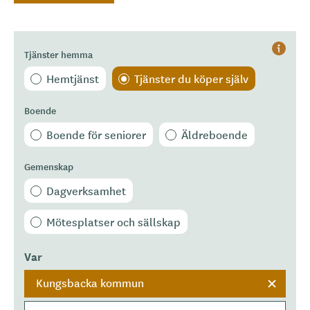
Tjänster hemma
Hjälp
Hemtjänst
Tjänster du köper själv
Boende
Boende för seniorer
Äldreboende
Gemenskap
Dagverksamhet
Mötesplatser och sällskap
Var
Kungsbacka kommun