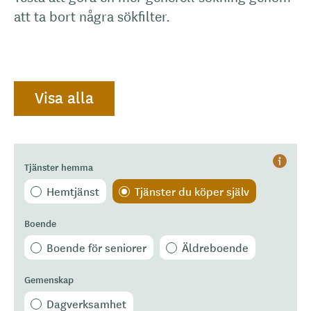
att ta bort några sökfilter.
Visa alla
Tjänster hemma
Hjälp
Hemtjänst
Tjänster du köper själv
Boende
Boende för seniorer
Äldreboende
Gemenskap
Dagverksamhet