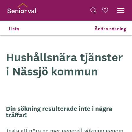
Skip
Dela på Twitter
to
Powered by
Translate
Sök
Favoriter
main
Dela via e-post
content
Lista
Ändra sökning
Hem
Tjänster Du Köper Själv
Hushållsnära tjänster
i Nässjö kommun
Din sökning resulterade inte i några
träffar!
Testa att göra en mer generell sökning genom