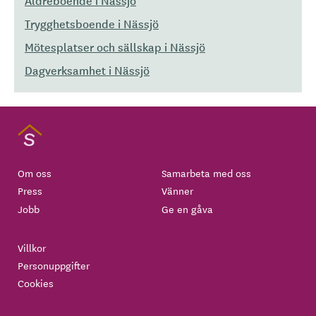
Äldreboende i Nässjö
Trygghetsboende i Nässjö
Mötesplatser och sällskap i Nässjö
Dagverksamhet i Nässjö
Om oss
Samarbeta med oss
Press
Vänner
Jobb
Ge en gåva
Villkor
Personuppgifter
Cookies