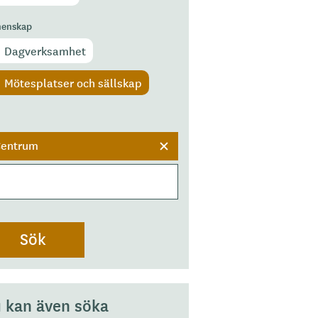
enskap
Dagverksamhet
Mötesplatser och sällskap
r
Centrum
 kan även söka