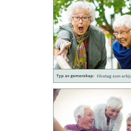
B
i
l
d
e
r
Typ av gemenskap
Företag som erbj
B
i
l
d
e
r