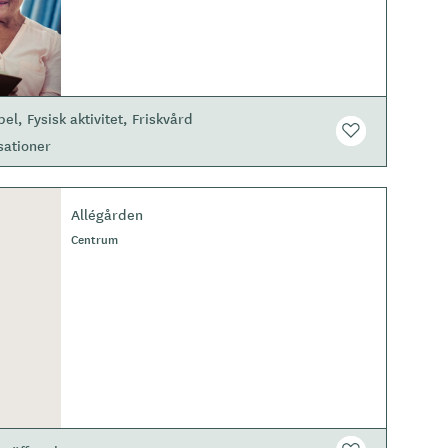
p
e
pel
Fysisk aktivitet
Friskvård
sationer
Allégården
Centrum