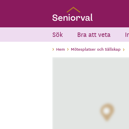
Skip
to
main
content
Sök
Bra att veta
I
Hem
Mötesplatser och Sällskap