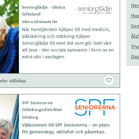
Hem
Seniorglädje - Västra
L
Götaland
o
Hus
g
Västra Götalands län
Sen
o
När hemtjänsten hjälper till med medicin,
t
Äl
påklädning och städning hjälper
y
Seniorglädje till med det som gör livet värt
Try
p
att leva - den sociala samvaron i form av en
e
Dag
extra vän i vardagen.
uder sällskap
SPF Seniorerna
L
Göteborgsdistriktet
o
g
Göteborg
o
Välkommen till SPF Seniorerna – en plats
t
för gemenskap, aktivitet och påverkan.
y