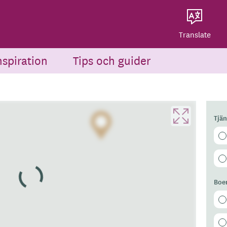
Dela på Twitter
Powered by
Translate
Dela via e-post
Translate
nspiration
Tips och guider
Tjä
Boe