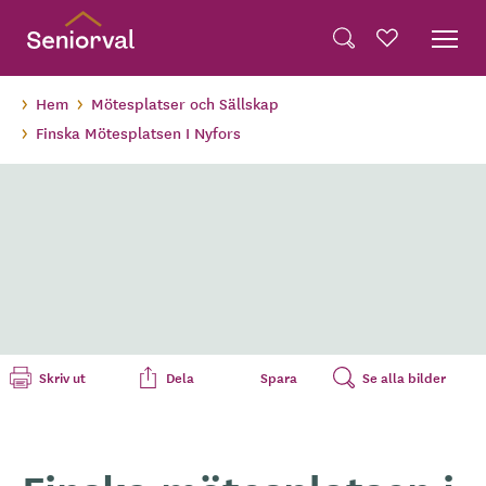
Skip
Dela på Twitter
to
Powered by
Translate
Sök
Favoriter
main
Dela via e-post
content
Hem
Mötesplatser och Sällskap
Finska Mötesplatsen I Nyfors
Skriv ut
Dela
Spara
Se alla bilder