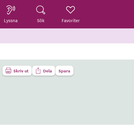
Lyssna
Sök
Favoriter
Skriv ut
Dela
Spara