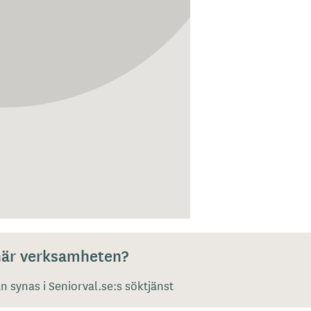
 här verksamheten?
 synas i Seniorval.se:s söktjänst