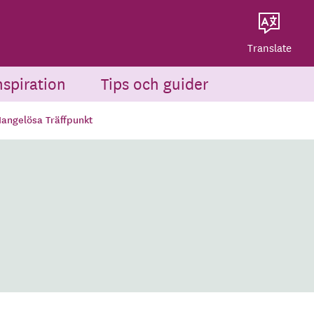
Dela på Twitter
Powered by
Translate
Dela via e-post
Translate
nspiration
Tips och guider
angelösa Träffpunkt