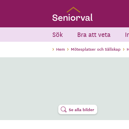
Skip
to
main
content
Sök
Bra att veta
I
Hem
Mötesplatser och Sällskap
H
Se alla bilder