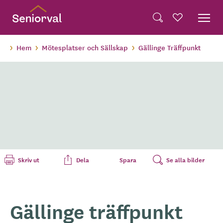
Skip
Dela på Twitter
to
Powered by
Translate
Sök
Favoriter
main
Dela via e-post
content
Hem
Mötesplatser och Sällskap
Gällinge Träffpunkt
Skriv ut
Dela
Spara
Se alla bilder
Gällinge träffpunkt