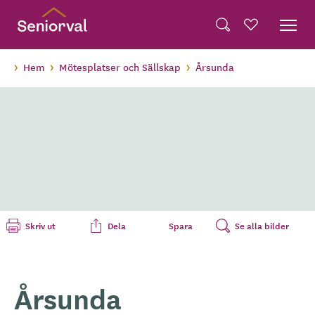
Skip
Dela på Twitter
to
Powered by
Translate
Sök
Favoriter
main
Dela via e-post
content
Hem
Mötesplatser och Sällskap
Årsunda
Skriv ut
Dela
Spara
Se alla bilder
Årsunda