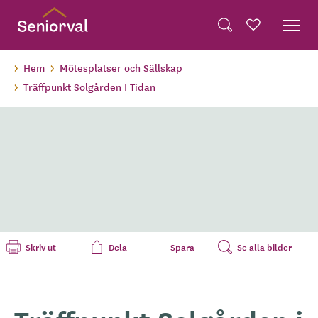
Skip
Dela på Twitter
to
Powered by
Translate
Sök
Favoriter
main
Dela via e-post
content
Hem
Mötesplatser och Sällskap
Träffpunkt Solgården I Tidan
Skriv ut
Dela
Spara
Se alla bilder