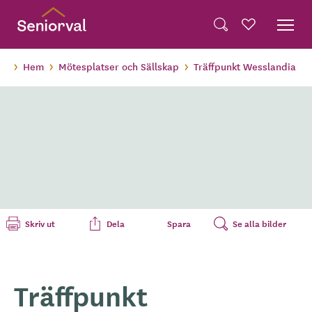
Skip
Dela på Twitter
to
Sök
Favoriter
main
Dela via e-post
content
Hem
Mötesplatser och Sällskap
Träffpunkt Wesslandia
Skriv ut
Dela
Spara
Se alla bilder
Träffpunkt