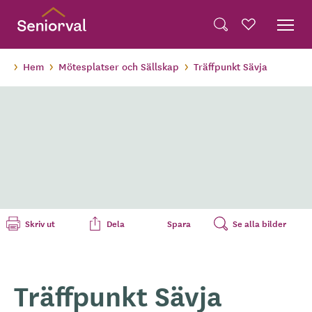
Skip
Dela på Twitter
to
Powered by
Translate
Sök
Favoriter
main
Dela via e-post
content
Hem
Mötesplatser och Sällskap
Träffpunkt Sävja
Skriv ut
Dela
Spara
Se alla bilder
Träffpunkt Sävja