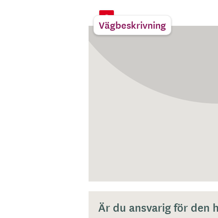
Vägbeskrivning
Är du ansvarig för den