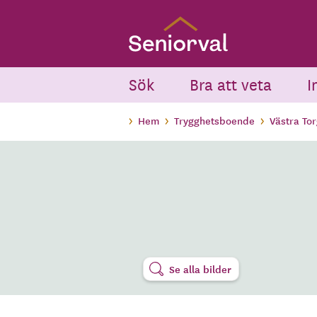
Skip
to
main
content
Sök
Bra att veta
I
Hem
Trygghetsboende
Västra To
Se alla bilder