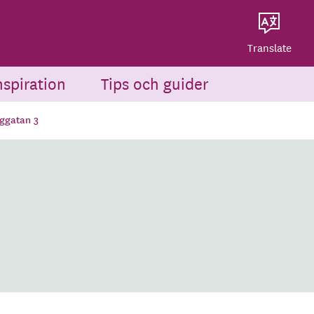
Dela på Twitter
Powered by
Translate
Dela via e-post
Translate
nspiration
Tips och guider
rggatan 3