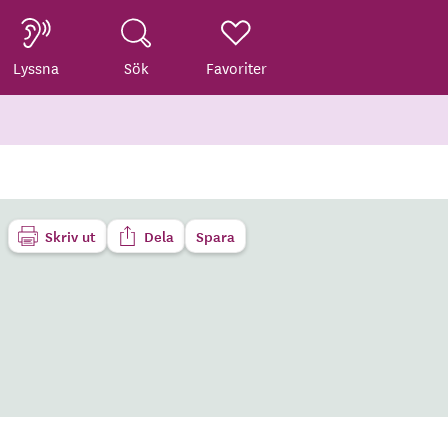
Lyssna
Sök
Favoriter
Skriv ut
Dela
Spara