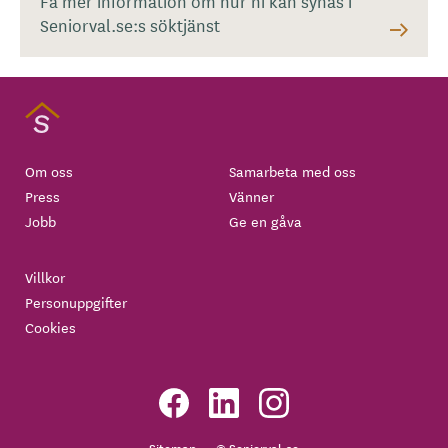
Få mer information om hur ni kan synas i
Seniorval.se:s söktjänst
Om oss
Samarbeta med oss
Press
Vänner
Jobb
Ge en gåva
Villkor
Personuppgifter
Cookies
Sitemap
© Seniorval.se