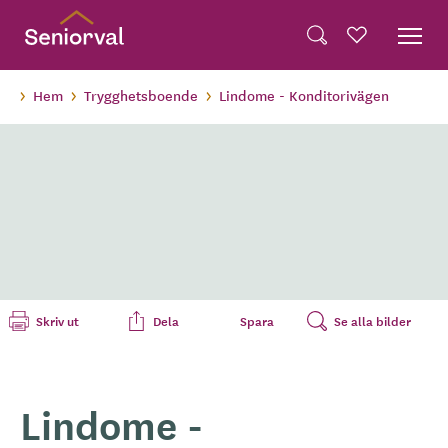
Skip
Dela på Twitter
to
Powered by
Translate
Sök
Favoriter
main
Dela via e-post
content
Hem
Trygghetsboende
Lindome - Konditorivägen
Skriv ut
Dela
Spara
Se alla bilder
Lindome -