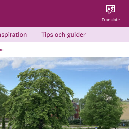
Dela på Twitter
Powered by
Translate
Dela via e-post
Translate
nspiration
Tips och guider
an