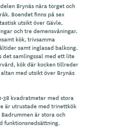
dsdelen Brynäs nära torget och
åk. Boendet finns på sex
astisk utsikt över Gävle,
ningar och tre demensvåningar.
ensamt kök, trivsamma
ltider samt inglasad balkong.
s det samlingssal med ett lite
årvård, kök där kocken tillreder
altan med utsikt över Brynäs
1-38 kvadratmeter med stora
de är utrustade med trinettkök
. Badrummen är stora och
 funktionsnedsättning.