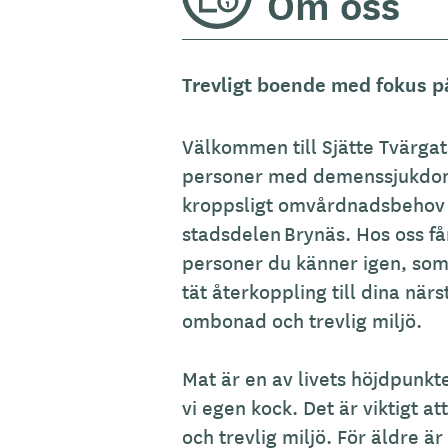
Om oss
Trevligt boende med fokus på
Välkommen till Sjätte Tvärga
personer med demenssjukdo
kroppsligt omvårdnadsbehov
stadsdelen
Brynäs. Hos oss f
personer du känner igen, som
tät återkoppling till dina när
ombonad och trevlig miljö.
Mat är en av livets höjdpunkt
vi egen kock. Det är viktigt at
och trevlig miljö. För äldre är