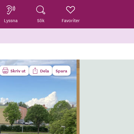
Lyssna
Sök
Favoriter
Skriv ut
Dela
Spara