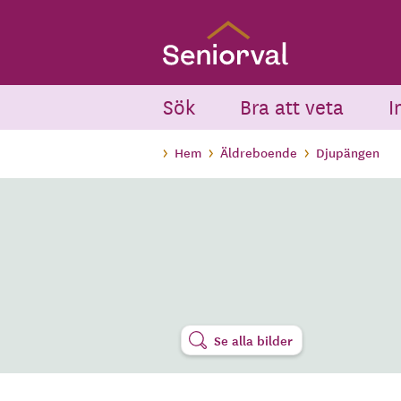
Skip
to
main
content
Sök
Bra att veta
I
Hem
Äldreboende
Djupängen
Se alla bilder