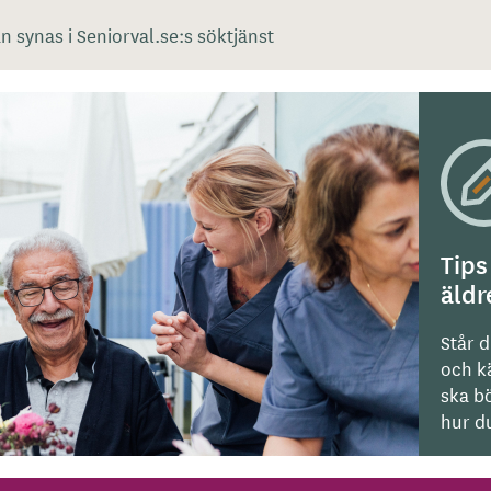
 synas i Seniorval.se:s söktjänst
Tips
äld
Står d
och kä
ska bö
hur du