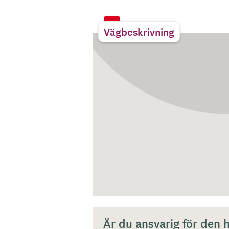
Vägbeskrivning
Är du ansvarig för den