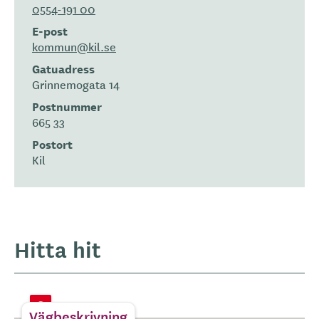
0554-191 00
E-post
kommun@kil.se
Gatuadress
Grinnemogata 14
Postnummer
665 33
Postort
Kil
Hitta hit
Vägbeskrivning