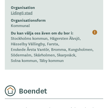
Organisation
Lidingö stad
Organisationsform
Kommunal
Du kan välja oss även om du bor i:
H
Stockholms kommun
Hägersten Älvsjö
j
Hässelby Vällingby
Farsta
ä
Enskede Årsta Vantör
Bromma
Kungsholmen
l
Södermalm
Skärholmen
Skarpnäck
Solna kommun
Täby kommun
p
Boendet