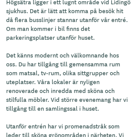
A
Högsätra ligger i ett lugnt område vid Lidingö
l
sjukhus. Det är lätt att komma på besök hit
l
då flera busslinjer stannar utanför vår entré.
m
Om man kommer i bil finns det
ä
parkeringsplatser utanför huset.
n
b
Det känns modernt och välkomnande hos
e
oss. Du har tillgång till gemensamma rum
s
som matsal, tv-rum, olika sittgrupper och
k
uteplatser. Våra lokaler är nyligen
r
renoverade och inredda med sköna och
i
stilfulla möbler. Vid större evenemang har vi
v
tillgång till en samlingssal i huset.
n
i
Utanför entrén har vi promenadstråk som
n
leder till sköna grönområden i närheten. Vi