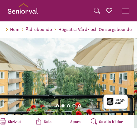
Skip
Dela på Twitter
to
Powered by
Translate
Sök
Favoriter
main
Dela via e-post
content
Hem
Äldreboende
Högsätra Vård- och Omsorgsboende
Skriv ut
Dela
Spara
Se alla bilder