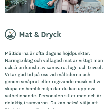
Mat & Dryck
A
Måltiderna är ofta dagens höjdpunkter.
l
Näringsriktig och vällagad mat är viktigt men
l
också en känsla av samvaro, lugn och trivsel.
m
Vi tar god tid på oss vid måltiderna och
ä
genom småprat eller rogivande musik vill vi
n
skapa en hemlik miljö där du kan uppleva
b
välbefinnande. Personalen sitter med och är
e
delaktig i samvaron. Du kan också välja att