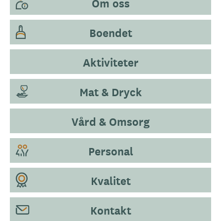
Om oss
Boendet
Aktiviteter
Mat & Dryck
Vård & Omsorg
Personal
Kvalitet
Kontakt