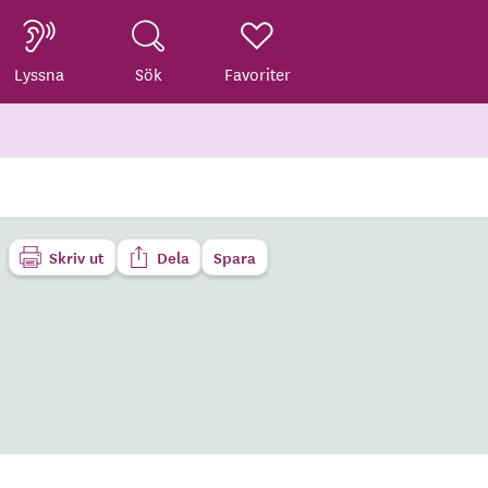
Lyssna
Sök
Favoriter
Skriv ut
Dela
Spara