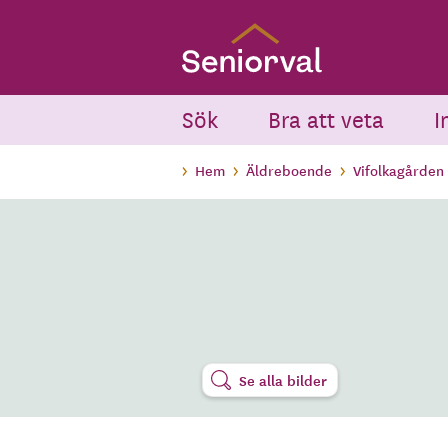
Skip
to
main
content
Sök
Bra att veta
I
Hem
Äldreboende
Vifolkagården
Se alla bilder