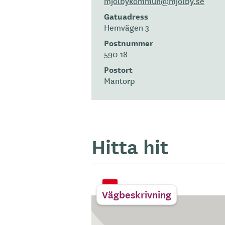
mjolbykommun­@mjolby.se
Gatuadress
Hemvägen 3
Postnummer
590 18
Postort
Mantorp
Hitta hit
Vägbeskrivning