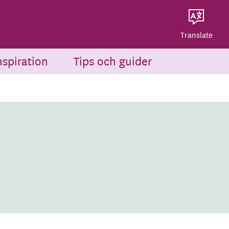
Dela på Twitter
Powered by
Translate
Dela via e-post
Translate
nspiration
Tips och guider