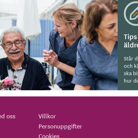
Tips
äld
Står d
och kä
ska bö
hur du
d oss
Villkor
Personuppgifter
Cookies