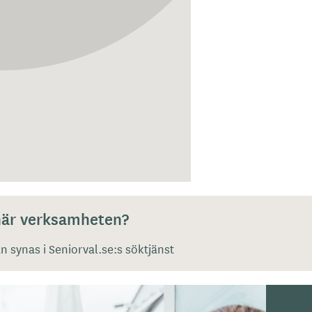
 här verksamheten?
 synas i Seniorval.se:s söktjänst