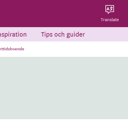
Dela på Twitter
Powered by
Translate
Dela via e-post
Translate
nspiration
Tips och guider
orttidsboende