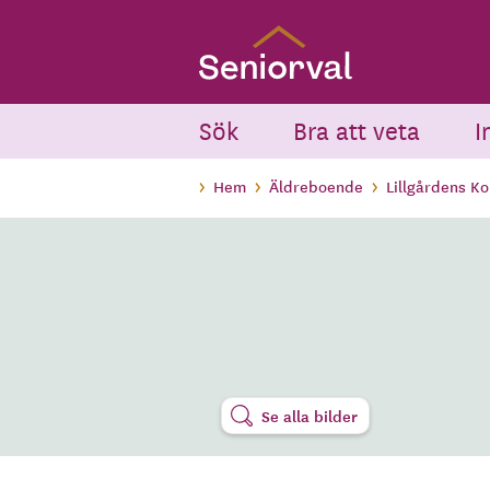
Skip
to
main
content
Sök
Bra att veta
I
Hem
Äldreboende
Lillgårdens K
Se alla bilder