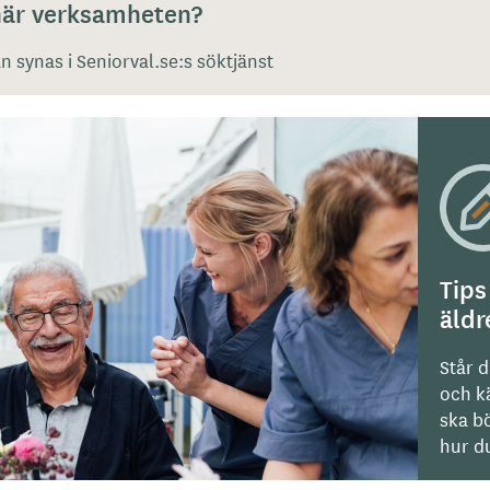
 här verksamheten?
 synas i Seniorval.se:s söktjänst
Tips
äld
Står d
och kä
ska bö
hur du