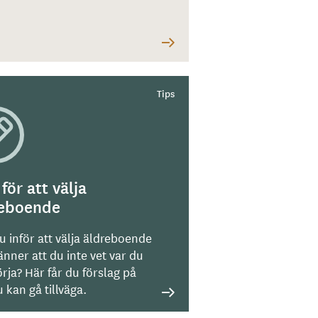
 för att välja
reboende
u inför att välja äldreboende
nner att du inte vet var du
rja? Här får du förslag på
 kan gå tillväga.