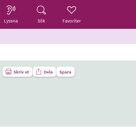
Lyssna
Sök
Favoriter
Skriv ut
Dela
Spara