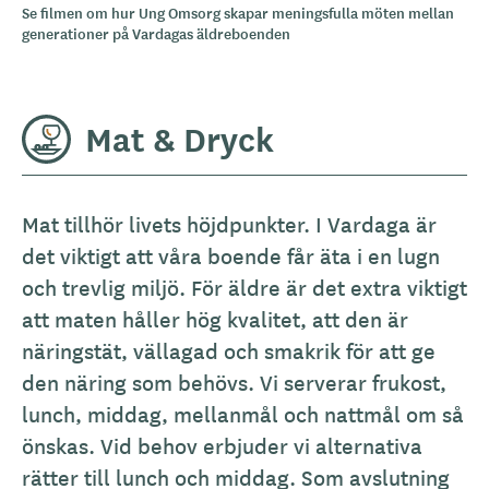
Se filmen om hur Ung Omsorg skapar meningsfulla möten mellan
generationer på Vardagas äldreboenden
Mat & Dryck
A
Mat tillhör livets höjdpunkter. I Vardaga är
l
det viktigt att våra boende får äta i en lugn
l
och trevlig miljö. För äldre är det extra viktigt
m
att maten håller hög kvalitet, att den är
ä
näringstät, vällagad och smakrik för att ge
n
den näring som behövs. Vi serverar frukost,
b
lunch, middag, mellanmål och nattmål om så
e
önskas. Vid behov erbjuder vi alternativa
s
rätter till lunch och middag. Som avslutning