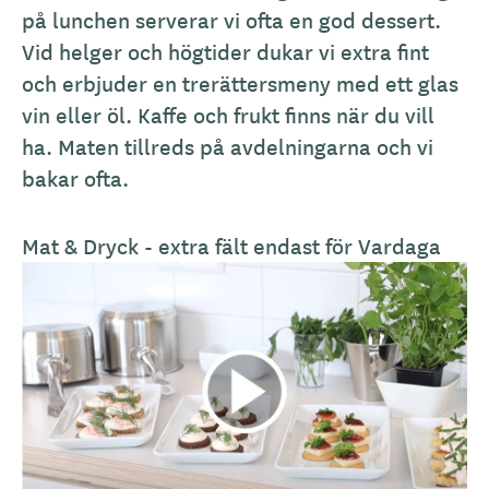
k
på lunchen serverar vi ofta en god dessert.
r
Vid helger och högtider dukar vi extra fint
i
och erbjuder en trerättersmeny med ett glas
v
vin eller öl. Kaffe och frukt finns när du vill
n
ha. Maten tillreds på avdelningarna och vi
i
bakar ofta.
n
g
Mat & Dryck - extra fält endast för Vardaga