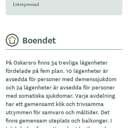
Entreprenad
Boendet
A
På Oskarsro finns 34 trevliga lägenheter
l
fördelade på fem plan. 10 lägenheter är
l
avsedda för personer med demenssjukdom
m
och 24 lägenheter är avsedda för personer
ä
med somatiska sjukdomar. Varje avdelning
n
har ett gemensamt kök och trivsamma
b
utrymmen för samvaro och måltider. Det
e
finns gemensam uteplats och balkonger. I