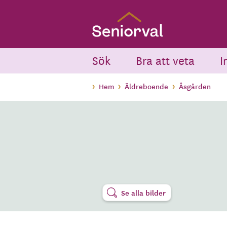
Skip
to
main
content
Sök
Bra att veta
I
Hem
Äldreboende
Åsgården
Se alla bilder