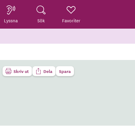
Lyssna
Sök
Favoriter
Skriv ut
Dela
Spara