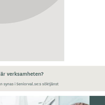
 här verksamheten?
 synas i Seniorval.se:s söktjänst