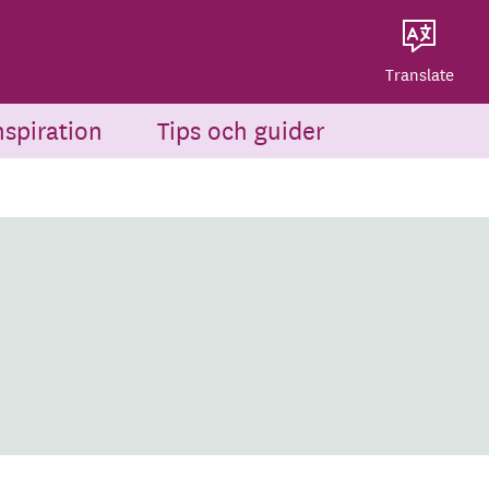
Dela på Twitter
Powered by
Translate
Dela via e-post
Translate
nspiration
Tips och guider