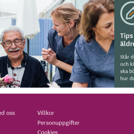
Tips
äld
Står d
och kä
ska bö
hur du
d oss
Villkor
Personuppgifter
Cookies