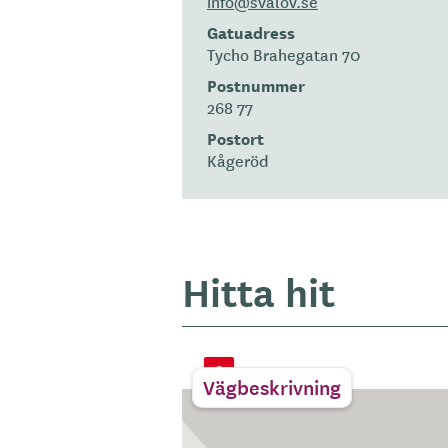
info@svalov.se
Gatuadress
Tycho Brahegatan 70
Postnummer
268 77
Postort
Kågeröd
Hitta hit
Vägbeskrivning