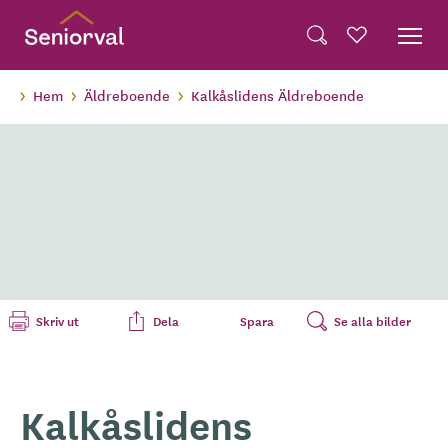
Skip
Dela på Twitter
to
Powered by
Translate
Sök
Favoriter
main
Dela via e-post
content
Hem
Äldreboende
Kalkåslidens Äldreboende
Skriv ut
Dela
Spara
Se alla bilder
Kalkåslidens