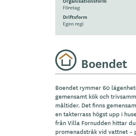
Organisationsform
Företag
Driftsform
Egen regi
Boendet
A
Boendet rymmer 60 lägenheter
l
gemensamt kök och trivsamm
l
måltider. Det finns gemensam
m
en takterrass högst upp i hu
ä
från Villa Fornudden hittar d
n
promenadstråk vid vattnet – pe