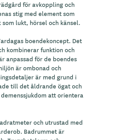
rädgård för avkoppling och
nnenas stig med element som
 som lukt, hörsel och känsel.
 Vardagas boendekoncept. Det
och kombinerar funktion och
 är anpassad för de boendes
miljön är ombonad och
ingsdetaljer är med grund i
de till det åldrande ögat och
d demenssjukdom att orientera
vadratmeter och utrustad med
garderob. Badrummet är