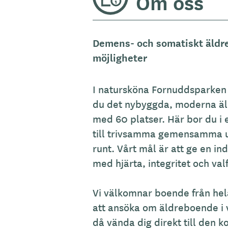
Om oss
Demens- och somatiskt äldr
möjligheter
I natursköna Fornuddsparken i
du det nybyggda, moderna äl
med 60 platser. Här bor du i 
till trivsamma gemensamma 
runt. Vårt mål är att ge en i
med hjärta, integritet och valf
Vi välkomnar boende från hela
att ansöka om äldreboende i v
då vända dig direkt till den ko