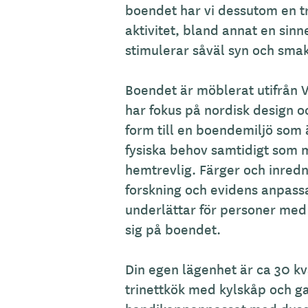
b
boendet har vi dessutom en t
e
aktivitet, bland annat en si
s
stimulerar såväl syn och smak
k
r
Boendet är möblerat utifrån
i
har fokus på nordisk design 
v
form till en boendemiljö som
n
fysiska behov samtidigt som 
i
hemtrevlig. Färger och inredn
n
forskning och evidens anpassa
g
underlättar för personer me
sig på boendet.
Din egen lägenhet är ca 30 k
trinettkök med kylskåp och 