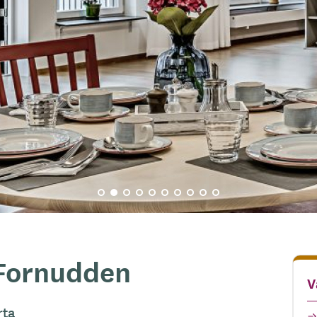
 Fornudden
V
rta