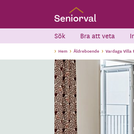
Skip
to
main
content
Sök
Bra att veta
I
Hem
Äldreboende
Vardaga Villa