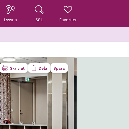
Lyssna
Sök
Favoriter
Skriv ut
Dela
Spara