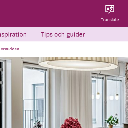
Dela på Twitter
Powered by
Translate
Dela via e-post
Translate
nspiration
Tips och guider
 Fornudden