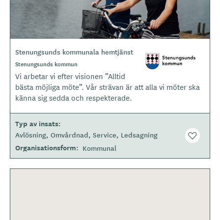
Stenungsunds kommunala hemtjänst
L
o
O
Stenungsunds kommun
m
g
Vi arbetar vi efter visionen ”Alltid
r
o
å
bästa möjliga möte”. Vår strävan är att alla vi möter ska
d
t
känna sig sedda och respekterade.
e
y
p
Typ av insats
e
Avlösning
Omvårdnad
Service
Ledsagning
Organisationsform
Kommunal