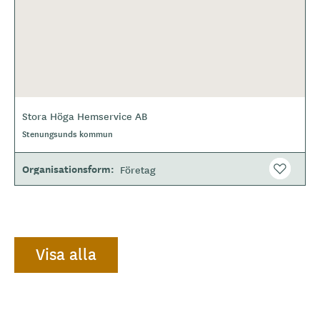
Stora Höga Hemservice AB
O
Stenungsunds kommun
m
r
å
Organisationsform
Företag
d
e
Visa alla