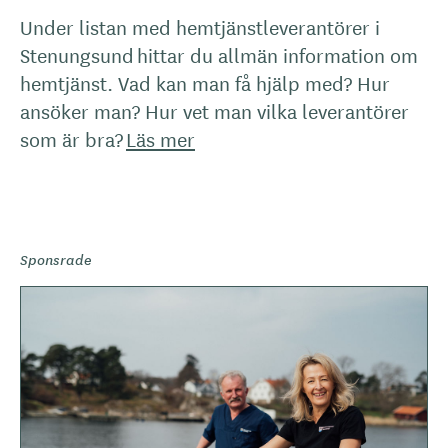
Under listan med hemtjänstleverantörer i
Stenungsund hittar du allmän information om
hemtjänst. Vad kan man få hjälp med? Hur
ansöker man? Hur vet man vilka leverantörer
som är bra?
Läs mer
Sponsrade
B
i
l
d
e
r