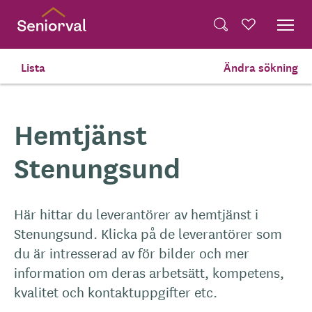
Skip
Dela på Twitter
to
Powered by
Translate
Sök
Favoriter
main
Dela via e-post
content
Lista
Ändra sökning
Hem
Hemtjänst
Stenungsund
Hemtjänst
Stenungsund
Här hittar du leverantörer av hemtjänst i
Stenungsund. Klicka på de leverantörer som
du är intresserad av för bilder och mer
information om deras arbetsätt, kompetens,
kvalitet och kontaktuppgifter etc.