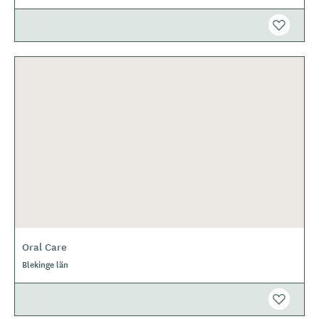
e
Oral Care
Blekinge län