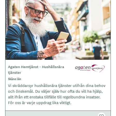
B
i
l
d
e
r
Agaten Hemtjänst - Hushållsnära
L
tjänster
o
g
Skåne län
o
Vi skräddarsyr hushållsnära tjänster utifrån dina behov
t
och önskemål. Du väljer själv hur ofta du vill ha hjälp,
y
allt ifrån ett enstaka tillfälle till regelbundna insatser.
p
För oss är varje uppdrag lika viktigt.
e