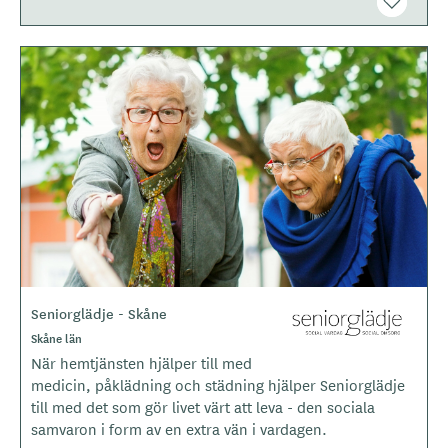
B
i
l
d
e
r
Seniorglädje - Skåne
L
o
Skåne län
g
När hemtjänsten hjälper till med
o
medicin, påklädning och städning hjälper Seniorglädje
t
till med det som gör livet värt att leva - den sociala
y
samvaron i form av en extra vän i vardagen.
p