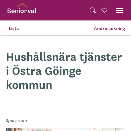
Skip
Dela på Twitter
to
Powered by
Translate
Sök
Favoriter
main
Dela via e-post
content
Lista
Ändra sökning
Hem
Tjänster Du Köper Själv
Hushållsnära tjänster
i Östra Göinge
kommun
Sponsrade