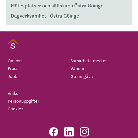
Mötesplatser och sällskap i Östra Göinge
Dagverksamhet i Östra Göinge
Om oss
Samarbeta med oss
Press
Vänner
Jobb
Ge en gåva
Villkor
Personuppgifter
Cookies