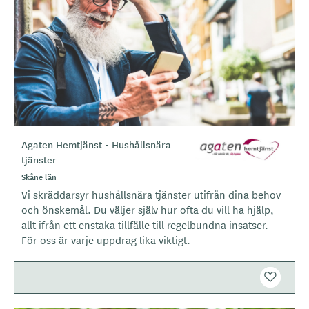
d
e
r
Agaten Hemtjänst - Hushållsnära
L
tjänster
o
g
Skåne län
o
Vi skräddarsyr hushållsnära tjänster utifrån dina behov
t
och önskemål. Du väljer själv hur ofta du vill ha hjälp,
y
allt ifrån ett enstaka tillfälle till regelbundna insatser.
p
För oss är varje uppdrag lika viktigt.
e