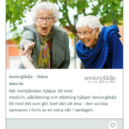
B
i
l
d
e
r
Seniorglädje - Skåne
L
o
Skåne län
g
När hemtjänsten hjälper till med
o
medicin, påklädning och städning hjälper Seniorglädje
t
till med det som gör livet värt att leva - den sociala
y
samvaron i form av en extra vän i vardagen.
p
e