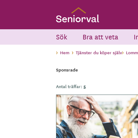
Skip
to
main
content
Sök
Bra att veta
I
Hem
Tjänster du köper själv
Lomm
Sponsrade
5
Antal träffar:
B
i
l
d
e
r