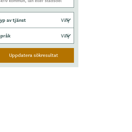
yp av tjänst
Välj
Språk
Välj