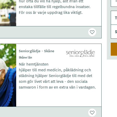
hur ofta du vill ha hjälp, allt ifrån ett
p
enstaka tillfälle till regelbundna insatser.
e
För oss är varje uppdrag lika viktigt.
T
Seniorglädje - Skåne
L
o
Skåne län
g
När hemtjänsten
o
hjälper till med medicin, påklädning och
t
städning hjälper Seniorglädje till med det
y
som gör livet värt att leva - den sociala
p
samvaron i form av en extra vän i vardagen.
e