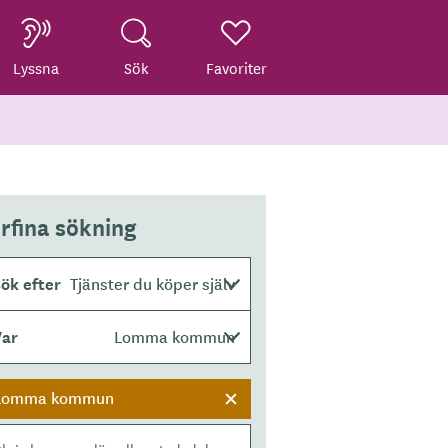
Lyssna
Sök
Favoriter
rfina sökning
ök efter
Tjänster du köper själv
Var
Lomma kommun
Lomma kommun