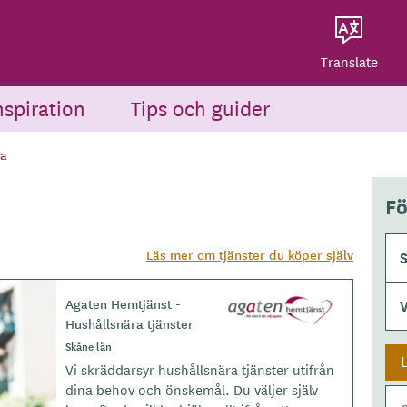
Dela på Twitter
Powered by
Translate
Dela via e-post
Translate
nspiration
Tips och guider
a
Fö
Läs mer om tjänster du köper själv
S
Agaten Hemtjänst -
L
Hushållsnära tjänster
o
g
Skåne län
o
Vi skräddarsyr hushållsnära tjänster utifrån
t
dina behov och önskemål. Du väljer själv
y