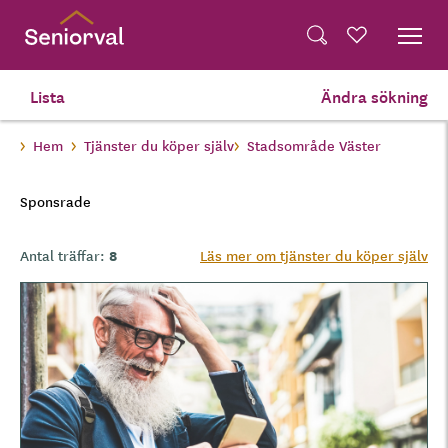
Skip
Dela på Twitter
to
Powered by
Translate
Sök
Favoriter
main
Dela via e-post
content
Lista
Ändra sökning
Hem
Tjänster du köper själv
Stadsområde Väster
Sponsrade
8
Antal träffar:
Läs mer om tjänster du köper själv
B
i
l
d
e
r