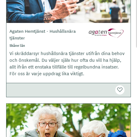
Agaten Hemtjänst - Hushållsnära
L
tjänster
o
g
Skåne län
o
Vi skräddarsyr hushållsnära tjänster utifrån dina behov
t
och önskemål. Du väljer själv hur ofta du vill ha hjälp,
y
allt ifrån ett enstaka tillfälle till regelbundna insatser.
p
För oss är varje uppdrag lika viktigt.
e
B
i
l
d
e