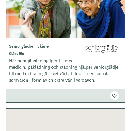
r
Seniorglädje - Skåne
L
o
Skåne län
g
När hemtjänsten hjälper till med
o
medicin, påklädning och städning hjälper Seniorglädje
t
till med det som gör livet värt att leva - den sociala
y
samvaron i form av en extra vän i vardagen.
p
e