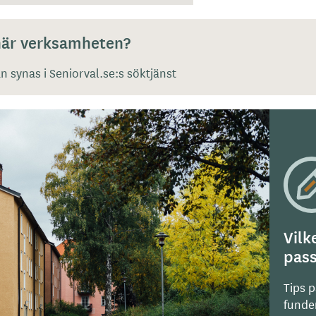
 här verksamheten?
 synas i Seniorval.se:s söktjänst
Vilk
pass
Tips 
funde