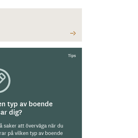
en typ av boende
ar dig?
på saker att överväga när du
rar på vilken typ av boende