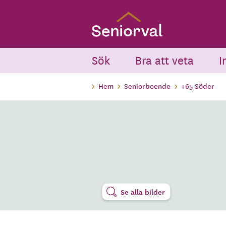
Skip
to
main
content
Sök
Bra att veta
I
Hem
Seniorboende
+65 Söder
Se alla bilder