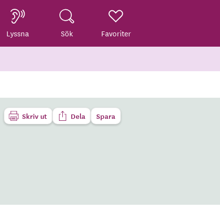
Lyssna
Sök
Favoriter
Skriv ut
Dela
Spara