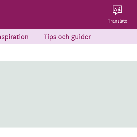
Dela på Twitter
Powered by
Translate
Dela via e-post
Translate
nspiration
Tips och guider