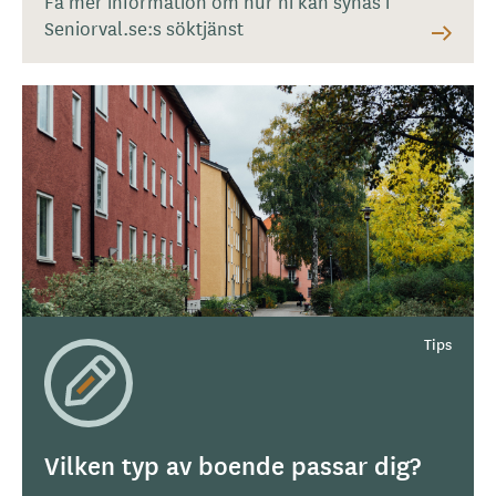
Få mer information om hur ni kan synas i
Seniorval.se:s söktjänst
Vilken typ av boende passar dig?