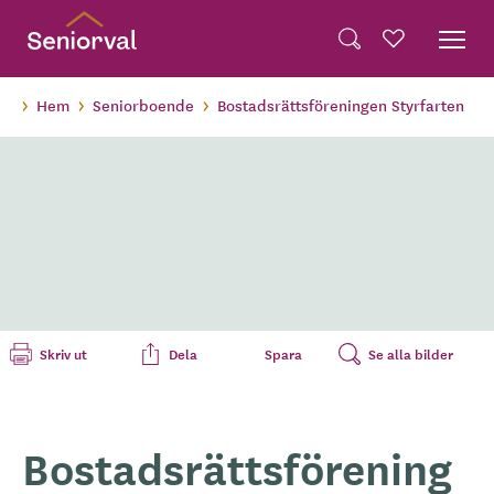
Skip
Dela på Twitter
to
Powered by
Translate
Sök
Favoriter
main
Dela via e-post
content
Hem
Seniorboende
Bostadsrättsföreningen Styrfarten
Skriv ut
Dela
Spara
Se alla bilder
Bostadsrättsförening