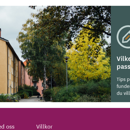
Vilk
pass
Tips 
funde
du vil
d oss
Villkor