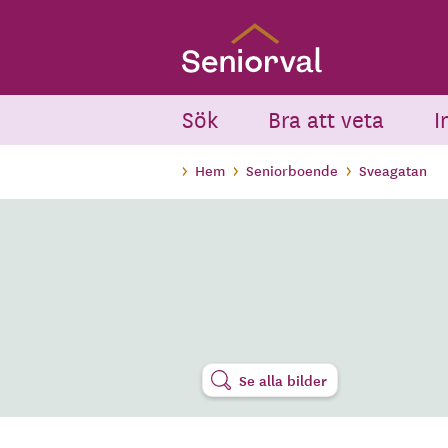
Skip
to
main
content
Sök
Bra att veta
I
Hem
Seniorboende
Sveagatan
Se alla bilder