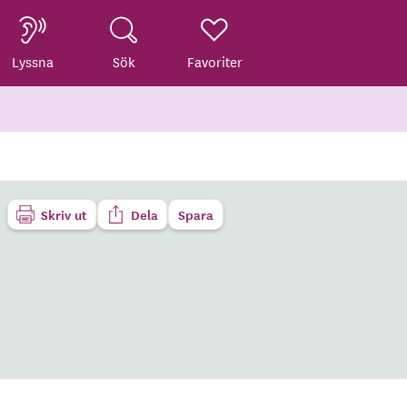
Lyssna
Sök
Favoriter
Skriv ut
Dela
Spara