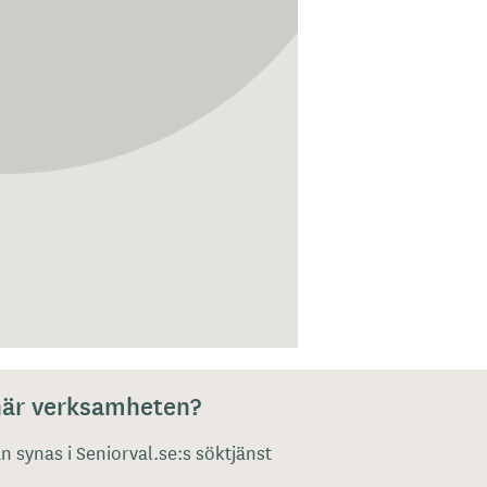
 här verksamheten?
 synas i Seniorval.se:s söktjänst