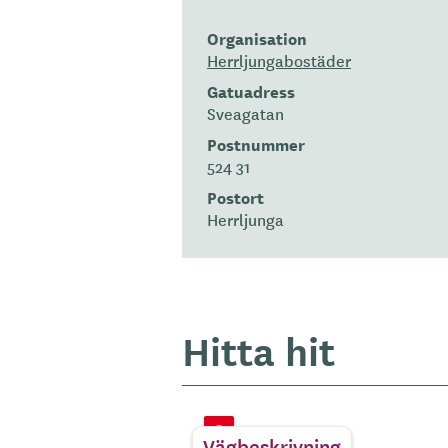
Organisation
Herrljungabostäder
Gatuadress
Sveagatan
Postnummer
524 31
Postort
Herrljunga
Hitta hit
Vägbeskrivning