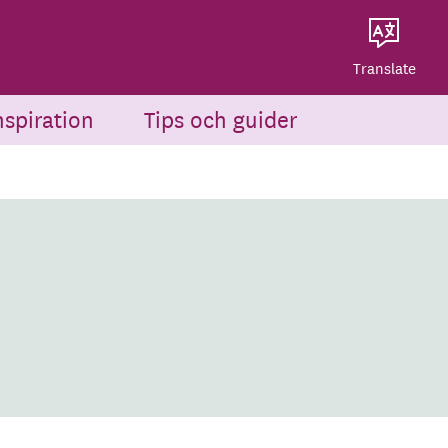
Dela på Twitter
Powered by
Translate
Dela via e-post
Translate
nspiration
Tips och guider