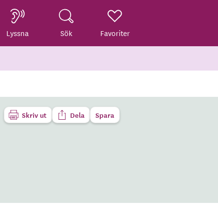
Lyssna
Sök
Favoriter
Skriv ut
Dela
Spara