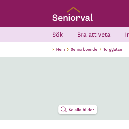
Skip
to
main
content
Sök
Bra att veta
I
Hem
Seniorboende
Torggatan
Se alla bilder