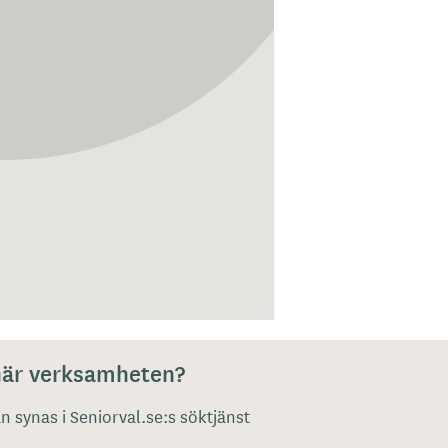
 här verksamheten?
 synas i Seniorval.se:s söktjänst