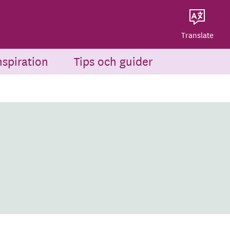
Dela på Twitter
Powered by
Translate
Dela via e-post
Translate
nspiration
Tips och guider