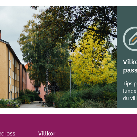
Vilk
pass
Tips 
funde
du vil
d oss
Villkor