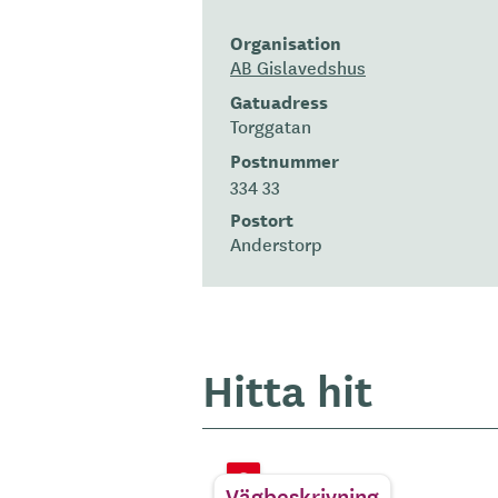
Organisation
AB Gislavedshus
Gatuadress
Torggatan
Postnummer
334 33
Postort
Anderstorp
Hitta hit
Vägbeskrivning