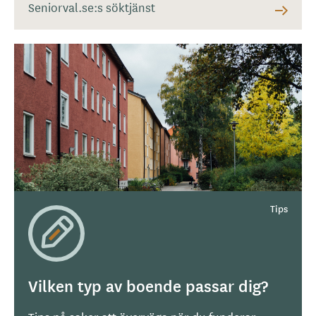
Seniorval.se:s söktjänst
Vilken typ av boende passar dig?