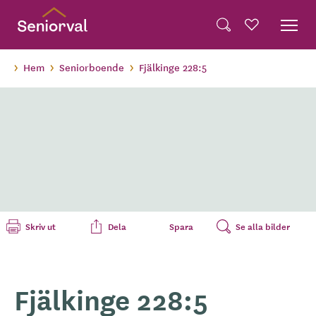
Skip
Dela på Twitter
to
Powered by
Translate
Sök
Favoriter
main
Dela via e-post
content
Hem
Seniorboende
Fjälkinge 228:5
Skriv ut
Dela
Spara
Se alla bilder
Fjälkinge 228:5