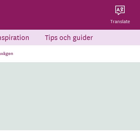
Dela på Twitter
Powered by
Translate
Dela via e-post
Translate
nspiration
Tips och guider
avägen