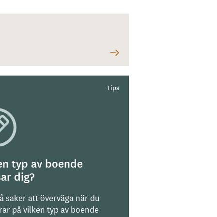
en typ av boende
ar dig?
på saker att överväga när du
rar på vilken typ av boende