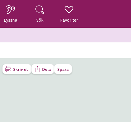
Lyssna
Sök
Favoriter
Skriv ut
Dela
Spara