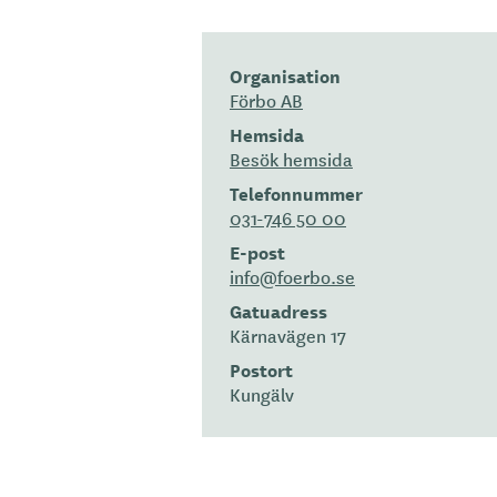
Organisation
Förbo AB
Hemsida
Besök hemsida
Telefonnummer
031-746 50 00
E-post
info@foerbo.se
Gatuadress
Kärnavägen 17
Postort
Kungälv