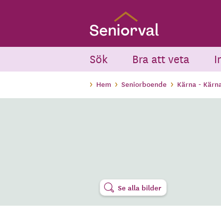
Skip
to
main
content
Sök
Bra att veta
I
Hem
Seniorboende
Kärna - Kärn
Se alla bilder