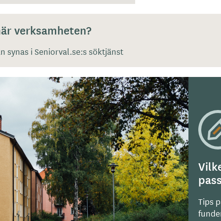
 här verksamheten?
 synas i Seniorval.se:s söktjänst
Vilk
pass
Tips 
funde