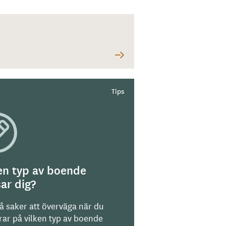
en typ av boende
ar dig?
på saker att överväga när du
rar på vilken typ av boende