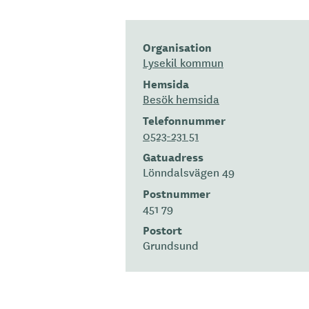
Organisation
Lysekil kommun
Hemsida
Besök hemsida
Telefonnummer
0523-231 51
Gatuadress
Lönndalsvägen 49
Postnummer
451 79
Postort
Grundsund