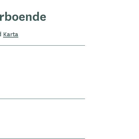
orboende
d
Karta