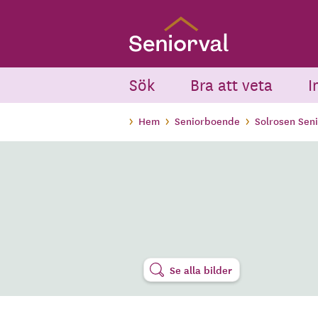
Skip
to
main
content
Sök
Bra att veta
I
Hem
Seniorboende
Solrosen Sen
Se alla bilder