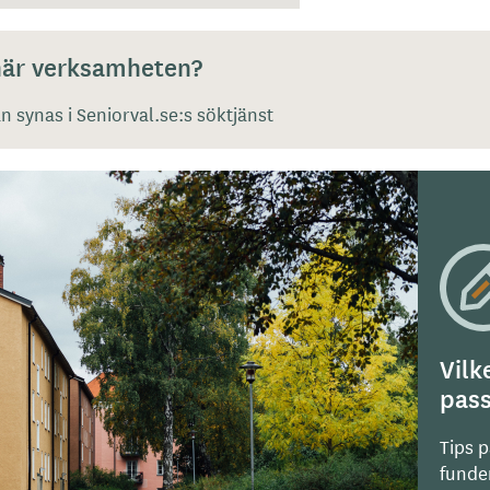
 här verksamheten?
 synas i Seniorval.se:s söktjänst
Vilk
pass
Tips 
funde