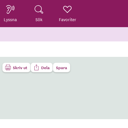
Lyssna
Sök
Favoriter
Skriv ut
Dela
Spara