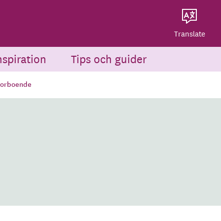
Dela på Twitter
Powered by
Translate
Dela via e-post
Translate
nspiration
Tips och guider
iorboende