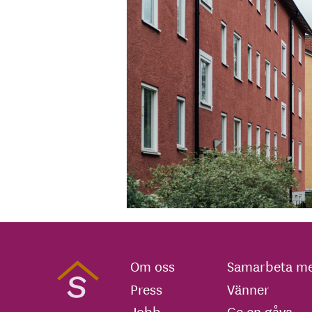
Om oss
Samarbeta me
Press
Vänner
Jobb
Ge en gåva