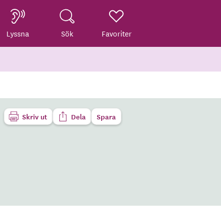
Lyssna
Sök
Favoriter
Skriv ut
Dela
Spara