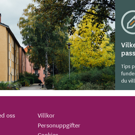
Vilk
pass
Tips 
funde
du vil
d oss
Villkor
Personuppgifter
Cookies