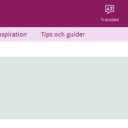
Dela på Twitter
Powered by
Translate
Dela via e-post
Translate
nspiration
Tips och guider