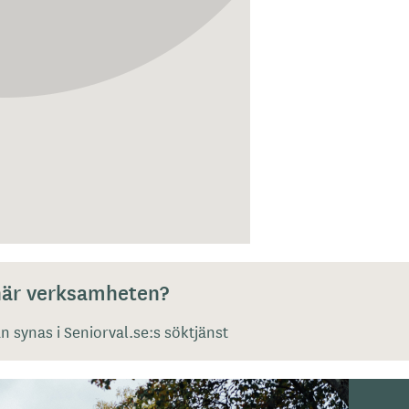
 här verksamheten?
 synas i Seniorval.se:s söktjänst