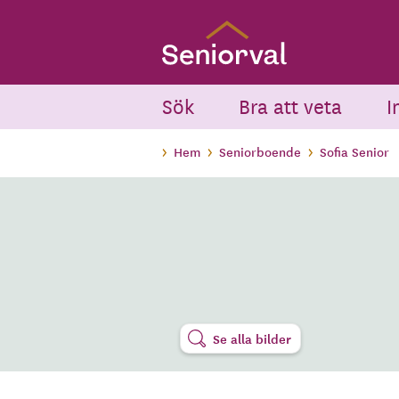
Skip
to
main
content
Sök
Bra att veta
I
Hem
Seniorboende
Sofia Senior
Se alla bilder