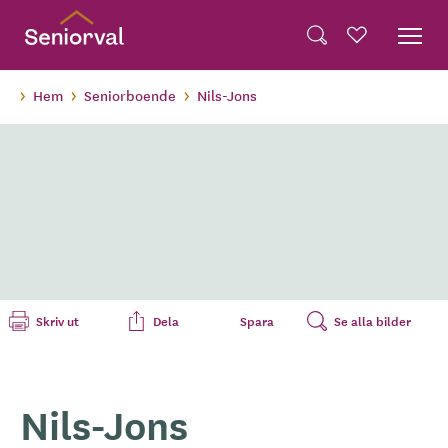
Skip
Dela på Twitter
to
Powered by
Translate
Sök
Favoriter
main
Dela via e-post
content
Hem
Seniorboende
Nils-Jons
Skriv ut
Dela
Spara
Se alla bilder
Nils-Jons