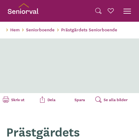
Skip
Dela på Twitter
to
Powered by
Translate
Sök
Favoriter
main
Dela via e-post
content
Hem
Seniorboende
Prästgärdets Seniorboende
Skriv ut
Dela
Spara
Se alla bilder
Prästgärdets