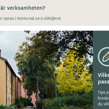
 här verksamheten?
 synas i Seniorval.se:s söktjänst
Vilk
pass
Tips 
funde
du vil