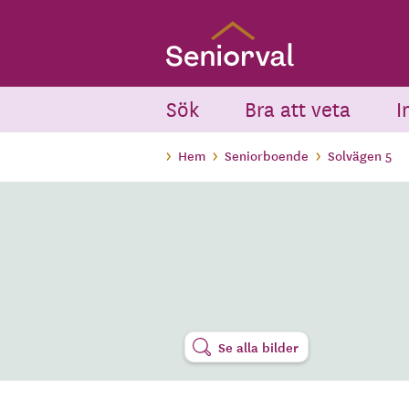
Skip
to
main
content
Sök
Bra att veta
I
Hem
Seniorboende
Solvägen 5
Se alla bilder