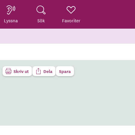
Lyssna
Sök
Favoriter
Skriv ut
Dela
Spara