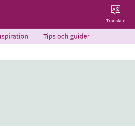
Dela på Twitter
Powered by
Translate
Dela via e-post
Translate
nspiration
Tips och guider