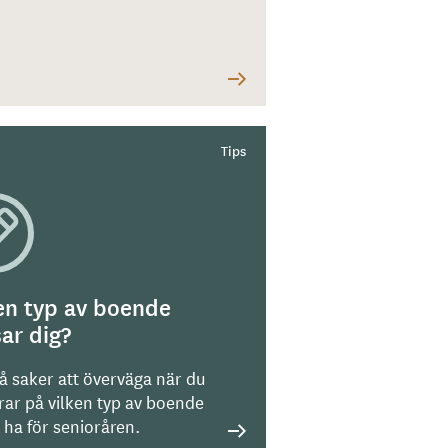
en typ av boende
ar dig?
på saker att överväga när du
rar på vilken typ av boende
l ha för senioråren.