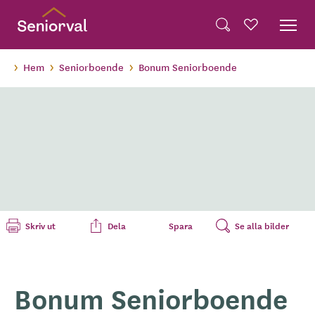
Skip
Dela på Twitter
to
Powered by
Translate
Sök
Favoriter
main
Dela via e-post
content
Hem
Seniorboende
Bonum Seniorboende
Skriv ut
Dela
Spara
Se alla bilder
Bonum Seniorboende