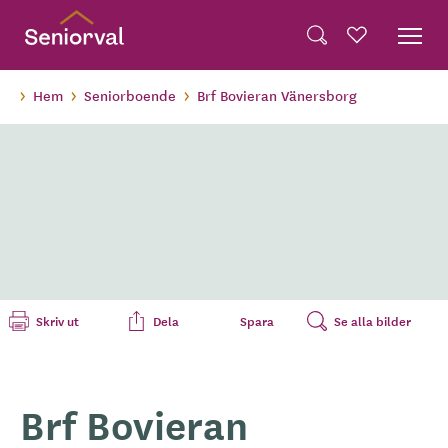
Skip
Dela på Twitter
to
Powered by
Translate
Sök
Favoriter
main
Dela via e-post
content
Hem
Seniorboende
Brf Bovieran Vänersborg
Skriv ut
Dela
Spara
Se alla bilder
Brf Bovieran