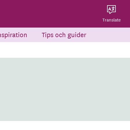
Dela på Twitter
Powered by
Translate
Dela via e-post
Translate
nspiration
Tips och guider