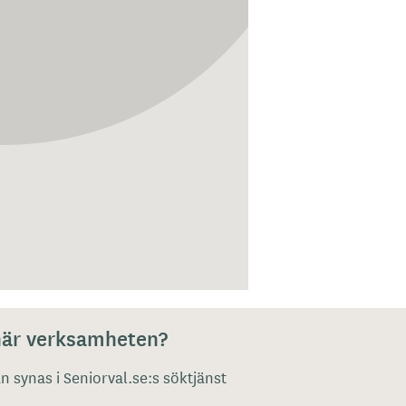
 här verksamheten?
 synas i Seniorval.se:s söktjänst