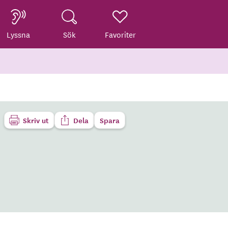
Lyssna
Sök
Favoriter
Skriv ut
Dela
Spara