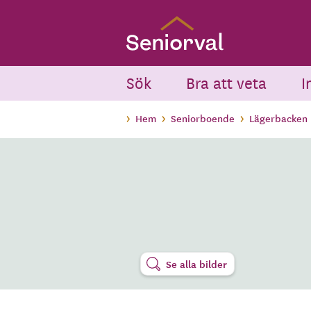
Skip
to
main
content
Sök
Bra att veta
I
Hem
Seniorboende
Lägerbacken
Se alla bilder