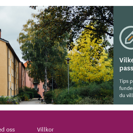
Vilk
pass
Tips 
funde
du vil
d oss
Villkor