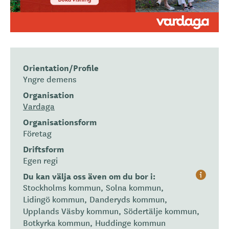
Orientation/Profile
Yngre demens
Organisation
Vardaga
Organisationsform
Företag
Driftsform
Egen regi
Du kan välja oss även om du bor i:
H
Stockholms kommun
Solna kommun
j
Lidingö kommun
Danderyds kommun
ä
Upplands Väsby kommun
Södertälje kommun
l
Botkyrka kommun
Huddinge kommun