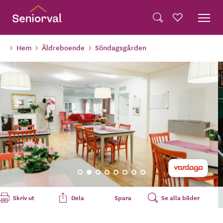
Skip
Dela på Twitter
to
Powered by
Translate
Sök
Favoriter
main
Dela via e-post
content
Hem
Äldreboende
Söndagsgården
Skriv ut
Dela
Spara
Se alla bilder