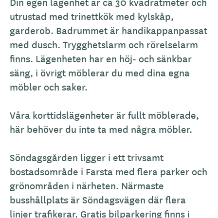
k
Din egen lägenhet är ca 30 kvadratmeter och
r
utrustad med trinettkök med kylskåp,
i
garderob. Badrummet är handikappanpassat
v
med dusch. Trygghetslarm och rörelselarm
n
finns. Lägenheten har en höj- och sänkbar
i
säng, i övrigt möblerar du med dina egna
n
möbler och saker.
g
Våra korttidslägenheter är fullt möblerade,
här behöver du inte ta med några möbler.
Söndagsgården ligger i ett trivsamt
bostadsområde i Farsta med flera parker och
grönområden i närheten. Närmaste
busshållplats är Söndagsvägen där flera
linjer trafikerar. Gratis bilparkering finns i