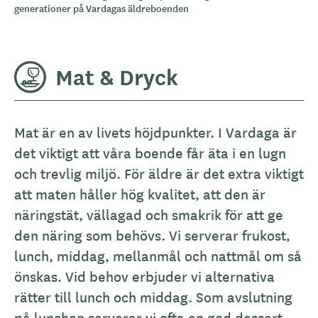
generationer på Vardagas äldreboenden
Mat & Dryck
A
Mat är en av livets höjdpunkter. I Vardaga är
l
det viktigt att våra boende får äta i en lugn
l
och trevlig miljö. För äldre är det extra viktigt
m
att maten håller hög kvalitet, att den är
ä
näringstät, vällagad och smakrik för att ge
n
den näring som behövs. Vi serverar frukost,
b
lunch, middag, mellanmål och nattmål om så
e
önskas. Vid behov erbjuder vi alternativa
s
rätter till lunch och middag. Som avslutning
k
på lunchen serverar vi ofta en god dessert.