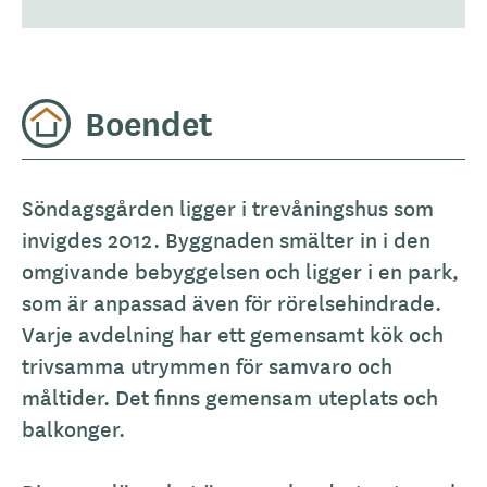
p
Boendet
A
Söndagsgården ligger i trevåningshus som
l
invigdes 2012. Byggnaden smälter in i den
l
omgivande bebyggelsen och ligger i en park,
m
som är anpassad även för rörelsehindrade.
ä
Varje avdelning har ett gemensamt kök och
n
trivsamma utrymmen för samvaro och
b
måltider. Det finns gemensam uteplats och
e
balkonger.
s