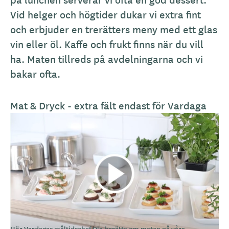
r
Vid helger och högtider dukar vi extra fint
i
och erbjuder en trerätters meny med ett glas
v
vin eller öl. Kaffe och frukt finns när du vill
n
ha. Maten tillreds på avdelningarna och vi
i
bakar ofta.
n
g
Mat & Dryck - extra fält endast för Vardaga
Hör Vardagas måltidschef Ola berätta om maten på våra